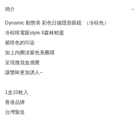
簡介
−
Dynamic 動態美 彩色日拋隱形眼鏡  （冷棕色）

冷棕啡電眼style #森林精靈 

紫啡色的印染

加上內圈淡紫色系圈環

呈現微混血感覺

讓雙眸更加誘人~

1盒10枚入

香港品牌

台灣製造